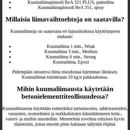
Kuumaliimapistooli BeA 321 PLUS, paineilma
Kuumaliimapistooli BeA 351, spray
Millaisia liimavaihtoehtoja on saatavilla?
Kuumaliimoja on saatavana eri lujuusluokissa käyttötarpeen
mukaan:
Kuumaliima 1 min., Weak
Kuumaliima 3 min., Medium
Kuumaliima 6 min., Strong
Kuumaliima, Epoxi
Pidempään sitoutuva liima muodostaa lujemman liitoksen.
Kuumaliimat toimitetaan 10 kg:n pakkauksissa.
Mihin kuumaliimausta käytetään
betonielementtiteollisuudessa?
Kuumaliimausta käytetään esimerkiksi tartuntaosien, sähkörasioiden,
varausten, nostoelinten ja nurkkalistojen kiinnittämiseen teräs-,
vaneri- ja muihin muotteihin. Menetelmä soveltuu erityisen hyvin
tilanteisiin, joissa muotin pinta halutaan säilyttää ehjänä.