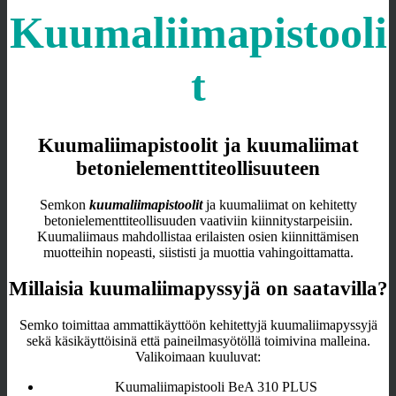
Kuumaliimapistooli
t
Kuumaliimapistoolit ja kuumaliimat
betonielementtiteollisuuteen
Semkon
kuumaliimapistoolit
ja kuumaliimat on kehitetty
betonielementtiteollisuuden vaativiin kiinnitystarpeisiin.
Kuumaliimaus mahdollistaa erilaisten osien kiinnittämisen
muotteihin nopeasti, siististi ja muottia vahingoittamatta.
Millaisia kuumaliimapyssyjä on saatavilla?
Semko toimittaa ammattikäyttöön kehitettyjä kuumaliimapyssyjä
sekä käsikäyttöisinä että paineilmasyötöllä toimivina malleina.
Valikoimaan kuuluvat:
Kuumaliimapistooli BeA 310 PLUS