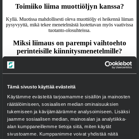
Toimiiko liima muottiöljyn kanssa?
Kyllä. Muotissa mahdollisesti oleva muottiöljy ei heikennä liiman
pysyvyyttä, mikä tekee menetelmästä luotettavan myös vaativissa
tuotanto-olosuhteissa.
Miksi liimaus on parempi vaihtoehto
perinteisille kiinnitysmenetelmille?
Kuumaliimaus korvaa muotin pintaa rikkovat ja likaavat
kiinnitysmenetelmät, kuten naulauksen. Näin muotin käyttöikä
pitenee merkittävästi. Lisäksi elementtien aukot voidaan muotittaa
ilman naulauksia, mikä helpottaa purkamista ja vähentää
levymateriaalin hävikkiä.
Tämä sivusto käyttää evästeitä
Käytämme evästeitä tarjoamamme sisällön ja mainosten
Soveltuuko kiinnitys monimutkaisiin
räätälöimiseen, sosiaalisen median ominaisuuksien
muotoihin?
tukemiseen ja kävijämäärämme analysoimiseen. Lisäksi
jaamme sosiaalisen median, mainosalan ja analytiikka-
Erityisesti pitkien tai monimutkaisten urien vaatimat listoitukset
onnistuvat kuumaliimaustekniikalla vaivattomasti. Kiinnitystyö on
alan kumppaneillemme tietoja siitä, miten käytät
nopeaa, käyttäjäystävällistä ja selvästi joutuisampaa kuin monilla
sivustoamme. Kumppanimme voivat yhdistää näitä
muilla menetelmillä.