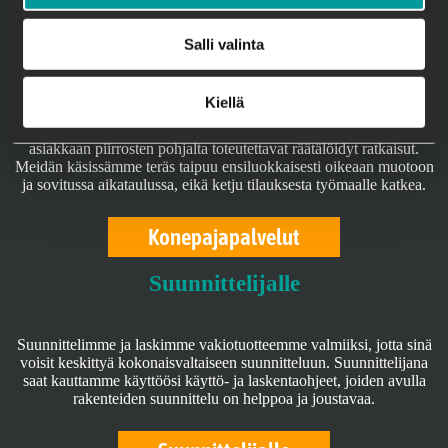
Tuotteet
Salli valinta
Konepajapalvelut
Kiellä
Sinä piirrät, me toteutamme. Konepajamme erityisosaamista on
asiakkaan piirrosten pohjalta toteutettavat räätälöidyt ratkaisut.
Meidän käsissämme teräs taipuu ensiluokkaisesti oikeaan muotoon
ja sovitussa aikataulussa, eikä ketju tilauksesta työmaalle katkea.
Konepajapalvelut
Suunnittelijalle
Suunnittelimme ja laskimme vakiotuotteemme valmiiksi, jotta sinä
voisit keskittyä kokonaisvaltaiseen suunnitteluun. Suunnittelijana
saat kauttamme käyttöösi käyttö- ja laskentaohjeet, joiden avulla
rakenteiden suunnittelu on helppoa ja joustavaa.