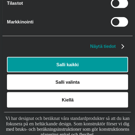
Tilastot
Typiska böjbara armeringsprodukter är bland andra U-byglar, L-
byglar och länkar. Om du behöver olika byglar, begär en offert!
Armering bockas på många sätt, skulle det vara möjligt att använda
armering i din produktion? Låt oss tänka på det tillsammans.
Markkinointi
Näytä tiedot
Salli kaikki
Salli valinta
För designern
Kiellä
Vi har designat och beräknat våra standardprodukter så att du kan
fokusera på en heltäckande design. Som konstruktör förser vi dig
med bruks- och beräkningsinstruktioner som gör konstruktionens
planering enkel och flexibel.