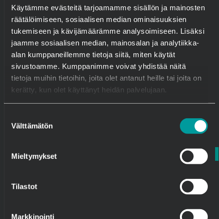
terhi.hakola@semko.fi
Käytämme evästeitä tarjoamamme sisällön ja mainosten
räätälöimiseen, sosiaalisen median ominaisuuksien
Försäljning till byggföretag,
tukemiseen ja kävijämäärämme analysoimiseen. Lisäksi
marknadsföring
jaamme sosiaalisen median, mainosalan ja analytiikka-
alan kumppaneillemme tietoja siitä, miten käytät
sivustoamme. Kumppanimme voivat yhdistää näitä
tietoja muihin tietoihin, joita olet antanut heille tai joita on
kerätty, kun olet käyttänyt heidän palvelujaan.
Suostumuksen
Välttämätön
valinta
Mieltymykset
Tilastot
Tommi Saranpää
Produktionsingenjör
Markkinointi