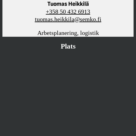
Tuomas Heikkilä
+358 50 432 6913
tuomas.heikkila@semko.fi
Arbetsplanering, logistik
Plats