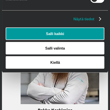
+358 50 464 2788
tommi.saranpaa@semko.fi
Näytä tiedot
Arbetsledning, arbetsplanering,
logistik
Salli kaikki
Salli valinta
Kiellä